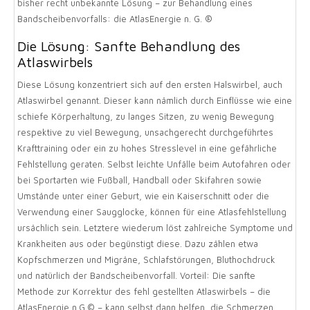
bisher recht unbekannte Lösung – zur Behandlung eines
Bandscheibenvorfalls: die AtlasEnergie n. G. ®
Die Lösung: Sanfte Behandlung des
Atlaswirbels
Diese Lösung konzentriert sich auf den ersten Halswirbel, auch
Atlaswirbel genannt. Dieser kann nämlich durch Einflüsse wie eine
schiefe Körperhaltung, zu langes Sitzen, zu wenig Bewegung
respektive zu viel Bewegung, unsachgerecht durchgeführtes
Krafttraining oder ein zu hohes Stresslevel in eine gefährliche
Fehlstellung geraten. Selbst leichte Unfälle beim Autofahren oder
bei Sportarten wie Fußball, Handball oder Skifahren sowie
Umstände unter einer Geburt, wie ein Kaiserschnitt oder die
Verwendung einer Saugglocke, können für eine Atlasfehlstellung
ursächlich sein. Letztere wiederum löst zahlreiche Symptome und
Krankheiten aus oder begünstigt diese. Dazu zählen etwa
Kopfschmerzen und Migräne, Schlafstörungen, Bluthochdruck
und natürlich der Bandscheibenvorfall. Vorteil: Die sanfte
Methode zur Korrektur des fehl gestellten Atlaswirbels – die
AtlasEnergie n.G.© – kann selbst dann helfen, die Schmerzen