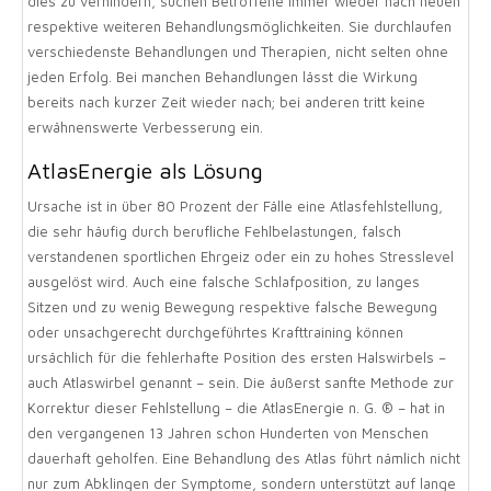
dies zu verhindern, suchen Betroffene immer wieder nach neuen
respektive weiteren Behandlungsmöglichkeiten. Sie durchlaufen
verschiedenste Behandlungen und Therapien, nicht selten ohne
jeden Erfolg. Bei manchen Behandlungen lässt die Wirkung
bereits nach kurzer Zeit wieder nach; bei anderen tritt keine
erwähnenswerte Verbesserung ein.
AtlasEnergie als Lösung
Ursache ist in über 80 Prozent der Fälle eine Atlasfehlstellung,
die sehr häufig durch berufliche Fehlbelastungen, falsch
verstandenen sportlichen Ehrgeiz oder ein zu hohes Stresslevel
ausgelöst wird. Auch eine falsche Schlafposition, zu langes
Sitzen und zu wenig Bewegung respektive falsche Bewegung
oder unsachgerecht durchgeführtes Krafttraining können
ursächlich für die fehlerhafte Position des ersten Halswirbels –
auch Atlaswirbel genannt – sein. Die äußerst sanfte Methode zur
Korrektur dieser Fehlstellung – die AtlasEnergie n. G. ® – hat in
den vergangenen 13 Jahren schon Hunderten von Menschen
dauerhaft geholfen. Eine Behandlung des Atlas führt nämlich nicht
nur zum Abklingen der Symptome, sondern unterstützt auf lange