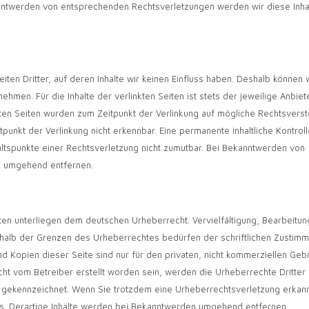
nntwerden von entsprechenden Rechtsverletzungen werden wir diese Inha
ten Dritter, auf deren Inhalte wir keinen Einfluss haben. Deshalb können w
hmen. Für die Inhalte der verlinkten Seiten ist stets der jeweilige Anbiet
nkten Seiten wurden zum Zeitpunkt der Verlinkung auf mögliche Rechtsvers
punkt der Verlinkung nicht erkennbar. Eine permanente inhaltliche Kontrol
haltspunkte einer Rechtsverletzung nicht zumutbar. Bei Bekanntwerden von
s umgehend entfernen.
iten unterliegen dem deutschen Urheberrecht. Vervielfältigung, Bearbeitun
rhalb der Grenzen des Urheberrechtes bedürfen der schriftlichen Zustim
nd Kopien dieser Seite sind nur für den privaten, nicht kommerziellen Geb
 nicht vom Betreiber erstellt worden sein, werden die Urheberrechte Dritter
e gekennzeichnet. Wenn Sie trotzdem eine Urheberrechtsverletzung erkan
is. Derartige Inhalte werden bei Bekanntwerden umgehend entfernen.