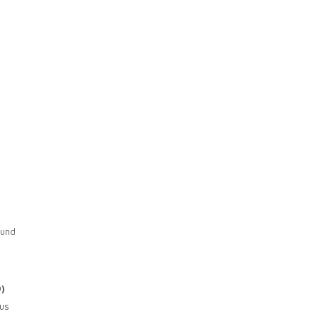
 und
)
aus