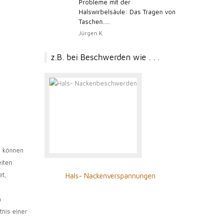
Probleme mit der
Halswirbelsäule: Das Tragen von
Taschen.....
Jürgen K.
z.B. bei Beschwerden wie . . .
te können
iten
et,
en
Hals- Nackenverspannungen
Ba
n
tnis einer