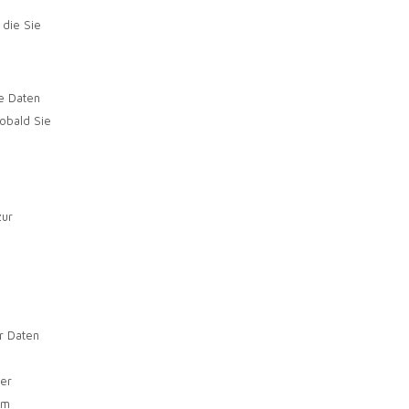
 die Sie
e Daten
sobald Sie
zur
r Daten
der
um