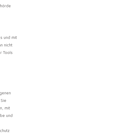
ehörde
s und mit
n nicht
r Tools
ogenen
 Sie
, mit
ebe und
Schutz