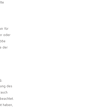
lte
ir für
er oder
töße
le der
g,
mung des
rauch
 beachtet.
nt haben,