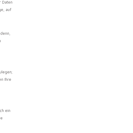
r Daten
ge, auf
 denn,
n
ulegen;
en Ihre
ch ein
re