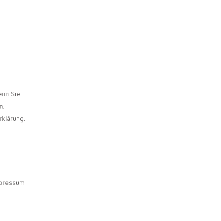
enn Sie
n.
klärung.
mpressum