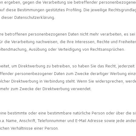
tion ergeben, gegen die Verarbeitung sie betreffender personenbezogene
 auf diese Bestimmungen gestütztes Profiling. Die jeweilige Rechtsgrundla
 dieser Datenschutzerklärung.
re betroffenen personenbezogenen Daten nicht mehr verarbeiten, es sei
 die Verarbeitung nachweisen, die Ihre Interessen, Rechte und Freiheite
Geltendmachung, Ausübung oder Verteidigung von Rechtsansprüchen.
tet, um Direktwerbung zu betreiben, so haben Sie das Recht, jederzeit
effender personenbezogener Daten zum Zwecke derartiger Werbung einz
t solcher Direktwerbung in Verbindung steht. Wenn Sie widersprechen, werd
 mehr zum Zwecke der Direktwerbung verwendet.
ne bestimmte oder eine bestimmbare natürliche Person oder über die si
u.a. Name, Anschrift, Telefonnummer und E-Mail Adresse sowie jede ande
ichen Verhältnisse einer Person.